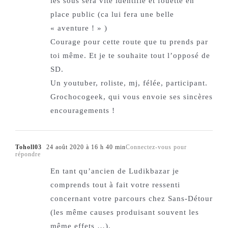
les sous sera vite identifié et fouetté en
place public (ca lui fera une belle
« aventure ! » )
Courage pour cette route que tu prends par
toi même. Et je te souhaite tout l’opposé de
SD.
Un youtuber, roliste, mj, félée, participant.
Grochocogeek, qui vous envoie ses sincères
encouragements !
Toholl03
24 août 2020 à 16 h 40 min
Connectez-vous pour
répondre
En tant qu’ancien de Ludikbazar je
comprends tout à fait votre ressenti
concernant votre parcours chez Sans-Détour
(les même causes produisant souvent les
même effets …).