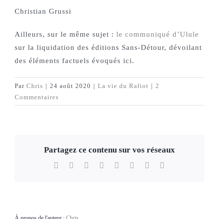
Christian Grussi
Ailleurs, sur le même sujet :
le communiqué d’Ulule
sur la liquidation des éditions Sans-Détour, dévoilant
des éléments factuels évoqués ici.
Par
Chris
|
24 août 2020
|
La vie du Rafiot
|
2
Commentaires
Partagez ce contenu sur vos réseaux
Facebook
X
Reddit
LinkedIn
WhatsApp
Telegram
Pinterest
Email
À propos de l'auteur :
Chris