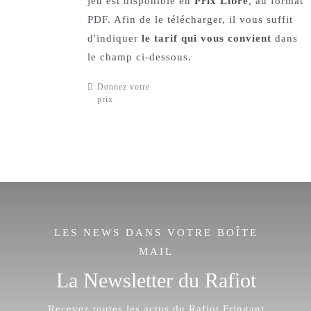
jeu est disponible en
Prix Libre
, au format
PDF. Afin de le télécharger, il vous suffit
d'indiquer
le tarif qui vous convient
dans
le champ ci-dessous.
Donnez votre
prix
LES NEWS DANS VOTRE BOÎTE
MAIL
La Newsletter du Rafiot
Recevez toutes les actus du Rafiot Fringant