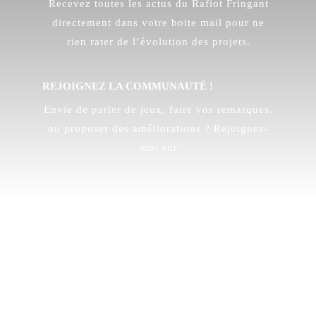
Recevez toutes les actus du Rafiot Fringant
directement dans votre boite mail pour ne
rien rater de l’évolution des projets.
REJOIGNEZ LA COMMUNAUTÉ !
Envie de parler de jeux, faire vos remarques,
ou proposer des améliorations ? Rejoignez-
moi sur