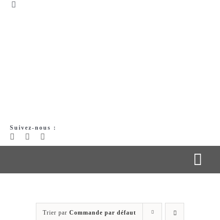
Passer
Toggle
Navigation
au
Mon compte
contenu
Panier
Suivez-nous :
Togg
Navi
Qui suis-je ?
Trier par
Commande par défaut