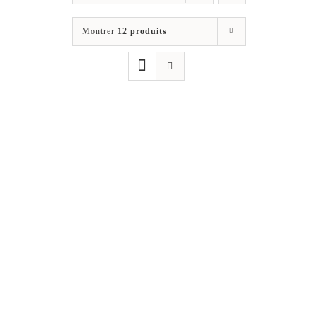
Les jeux
Montrer
12 produits
Blog
Téléchargements
Contact