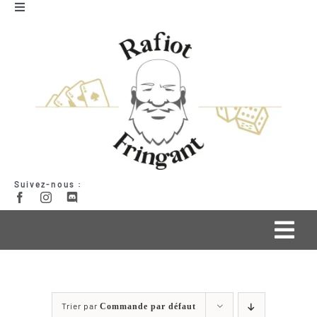
Passer
Toggle
Navigation
au
Mon compte
contenu
Panier
Suivez-nous :
Togg
Navi
Qui suis-je ?
Trier par
Commande par défaut