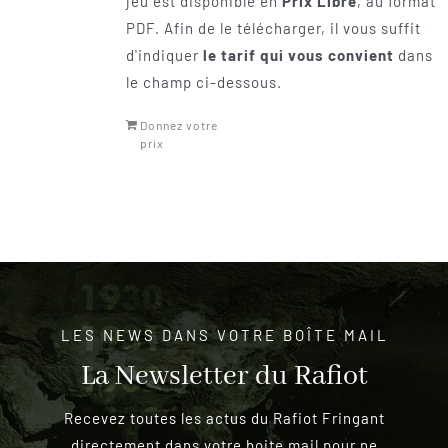
jeu est disponible en
Prix Libre
, au format
PDF. Afin de le télécharger, il vous suffit
d'indiquer
le tarif qui vous convient
dans
le champ ci-dessous.
Donnez votre
prix
LES NEWS DANS VOTRE BOÎTE MAIL
La Newsletter du Rafiot
Recevez toutes les actus du Rafiot Fringant
directement dans votre boite mail pour ne