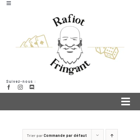
Passer
Toggle
Navigation
au
Mon compte
contenu
Panier
Suivez-nous :
Togg
Navi
Qui suis-je ?
Trier par
Commande par défaut