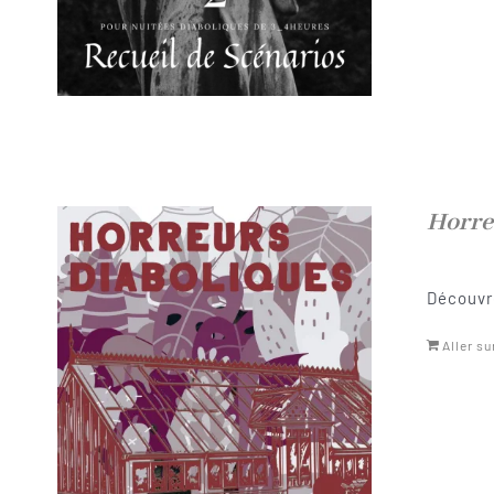
Horre
Découvre
Aller su