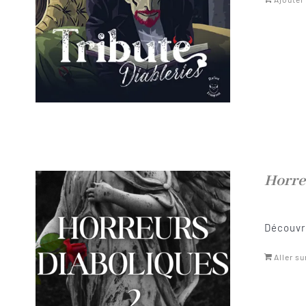
Horre
Découvre
Aller su