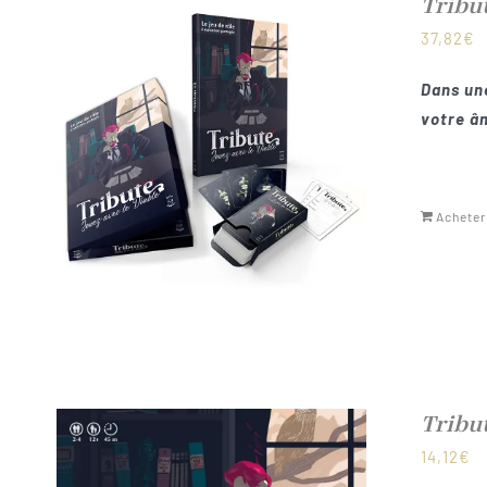
Tribu
37,82
€
Dans une
votre âm
Acheter
Tribu
14,12
€