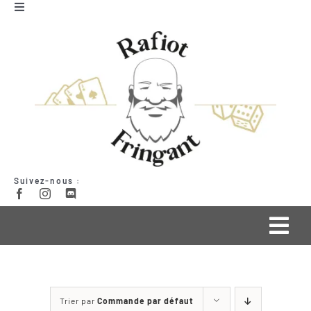
Passer
Toggle
Navigation
au
Mon compte
contenu
Panier
Suivez-nous :
Togg
Navi
Qui suis-je ?
Trier par
Commande par défaut