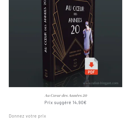
Au Cœur des Années 20
Prix suggéré
14,90
€
Donnez votre prix