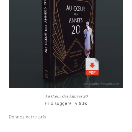
Au Cœur des Années 20
Prix suggéré
14,90
€
Donnez votre prix