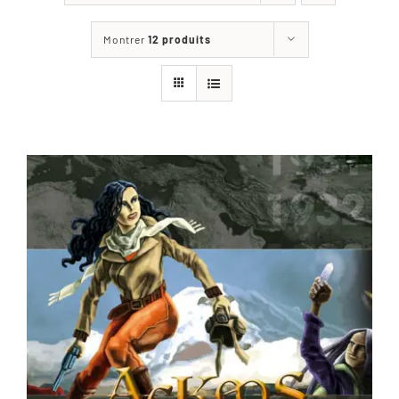
Les jeux
Montrer
12 produits
Blog
Téléchargements
Contact