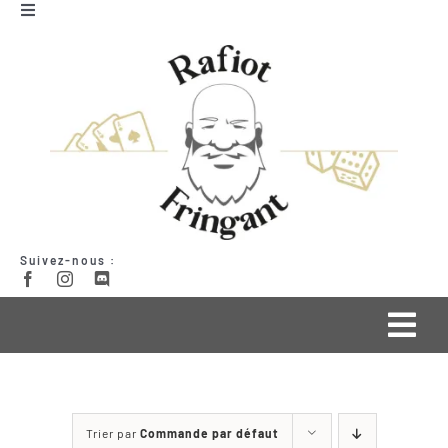
Passer
Toggle
Navigation
au
Mon compte
contenu
Panier
Suivez-nous :
Togg
Navi
Qui suis-je ?
Trier par
Commande par défaut