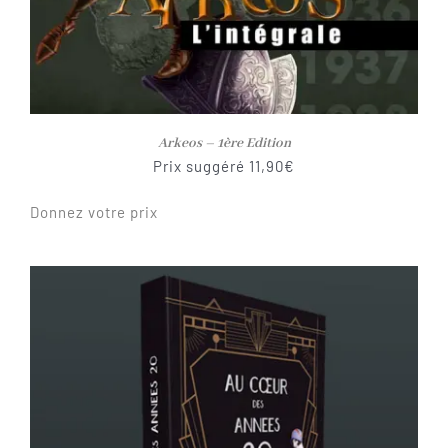
Arkeos – 1ère Edition
Prix suggéré
11,90
€
Donnez votre prix