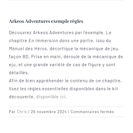
Les jeux
Blog
Arkeos Adventures exemple règles
Découvrez Arkeos Adventures par l’exemple. Le
Téléchargements
chapitre
En immersion dans une partie
, issu du
Manuel des Héros
, décortique la mécanique de jeu,
façon BD. Prise en main, déroulé de la mécanique de
Contact
eju, et une grande variété de cas de figure y sont
détaillés.
Afin de bien appréhender le contenu de ce chapitre,
lisez les règles essentielles disponibles dans le kit
découverte,
disponible ici
.
sur
Par
Chris
|
26 novembre 2024
|
Commentaires fermés
Arkeos
Adventur
exemple