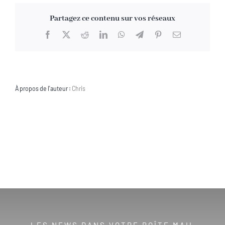
règles
Partagez ce contenu sur vos réseaux
Facebook
X
Reddit
LinkedIn
WhatsApp
Telegram
Pinterest
Email
À propos de l'auteur :
Chris