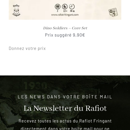
Dino Soldiers – Core Set
Prix suggéré
9,90
€
Donnez votre prix
LES NEWS DANS VOTRE BOÎTE MAIL
La Newsletter du Rafiot
Recevez toutes les actus du Rafiot Fringant
directement dans votre boite mail pour ne