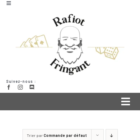
Passer
Toggle
Navigation
au
Mon compte
contenu
Panier
Suivez-nous :
Togg
Navi
Qui suis-je ?
Trier par
Commande par défaut