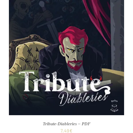
Tribute-Diableries – PDF
7,49
€