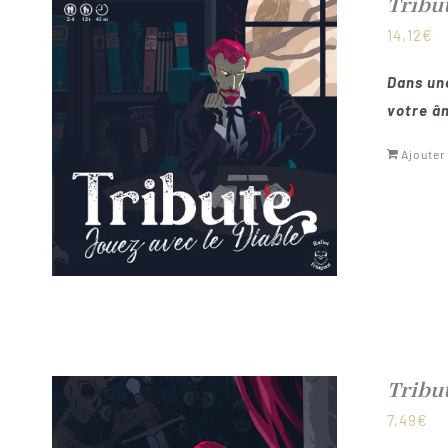
Tribu
14,12
€
Dans une
votre âm
Ajouter
Tribu
7,49
€