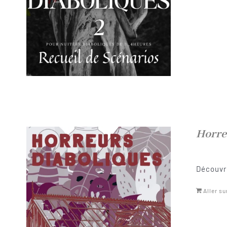
Horre
Découvre
Aller su