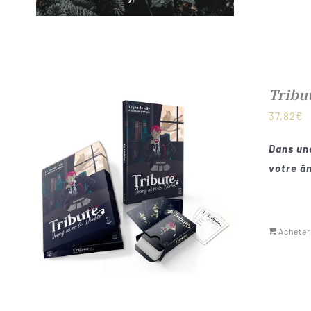
Tribu
37,82
€
Dans une
votre âm
Acheter