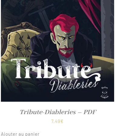
Tribute-Diableries – PDF
7,49
€
Ajouter au panier