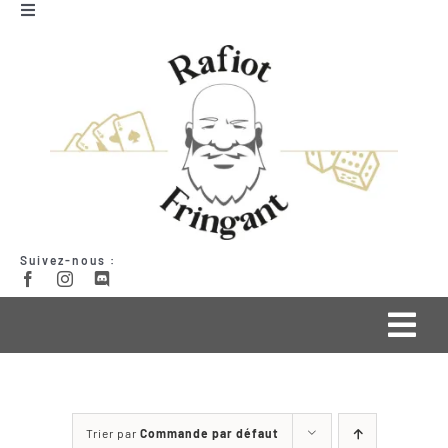
Passer
Toggle
Navigation
au
Mon compte
contenu
Panier
Suivez-nous :
Togg
Navi
Qui suis-je ?
Trier par
Commande par défaut