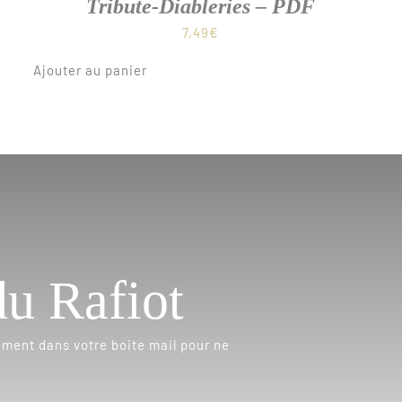
Tribute-Diableries – PDF
7,49
€
Ajouter au panier
du Rafiot
ement dans votre boite mail pour ne