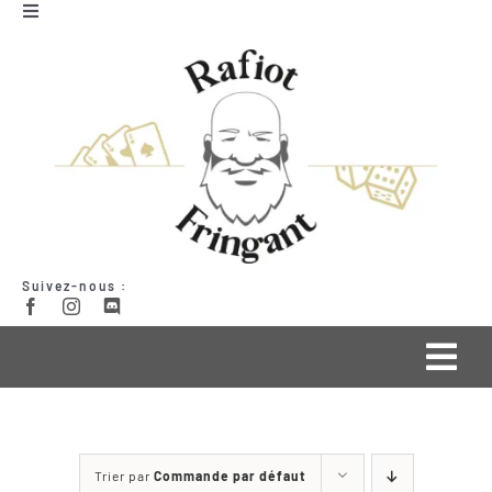
Passer
Toggle
Navigation
au
Mon compte
contenu
Panier
Suivez-nous :
Togg
Navi
Qui suis-je ?
Trier par
Commande par défaut