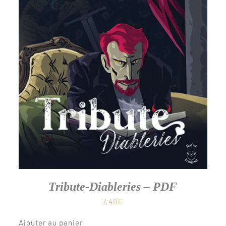
Tribute-Diableries – PDF
7,49
€
Ajouter au panier