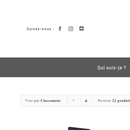
Passer
au
contenu
Suivez-nous :
Qui suis-je ?
Trier par
Montrer
Classement
12 produi