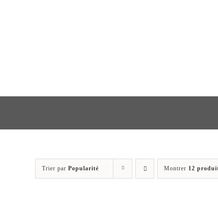
Passer
au
contenu
Trier par
Popularité
Montrer
12 produi